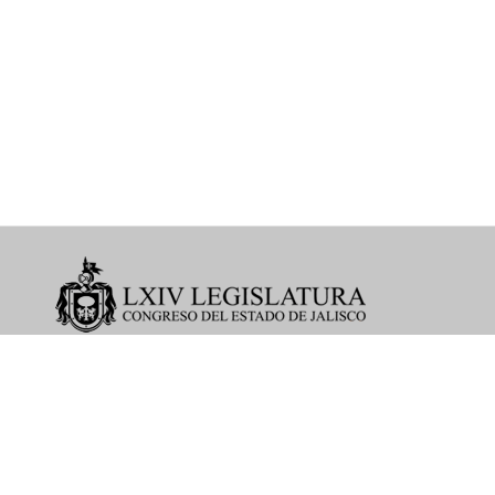
©2019
Órgano Interno de Control
Av. Juarez # 237, Piso 3, Col. Centro
Tel. 33 3679 1515 Ext. 4076
H. Congreso del Estado de Jalisco. Todos los
derechos reservados. Hidalgo #222 Guadalajara,