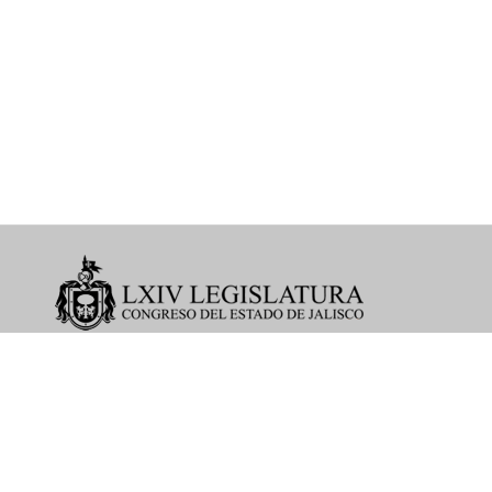
©2019
Órgano Interno de Control
Av. Juarez # 237, Piso 3, Col. Centro
Tel. 33 3679 1515 Ext. 4076
H. Congreso del Estado de Jalisco. Todos los
derechos reservados. Hidalgo #222 Guadalajara,