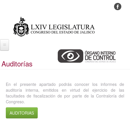
Pasar
al
contenido
principal
Auditorías
En el presente apartado podrás conocer los informes de
auditoría interna, emitidos en virtud del ejercicio de las
facultades de fiscalización de por parte de la Contraloría del
Congreso.
AUDITORIAS